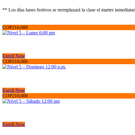
** Los días lunes festivos se reemplazará la clase el martes inmediata
COP210,000
Enroll Now
COP210,000
Enroll Now
COP210,000
Enroll Now