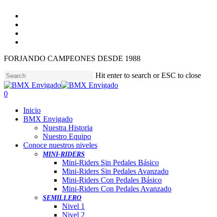
Skip
facebook
to
youtube
main
instagram
content
tiktok
FORJANDO CAMPEONES DESDE 1988
Hit enter to search or ESC to close
Close
Search
0
Menu
Inicio
BMX Envigado
Nuestra Historia
Nuestro Equipo
Conoce nuestros niveles
MINI-RIDERS
Mini-Riders Sin Pedales Básico
Mini-Riders Sin Pedales Avanzado
Mini-Riders Con Pedales Básico
Mini-Riders Con Pedales Avanzado
SEMILLERO
Nivel 1
Nivel 2