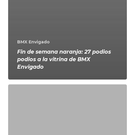
BMX Envigado
Fin de semana naranja: 27 podios
podios a la vitrina de BMX
Envigado
Dos
eventos,
un
objetivo:
Mostrar
la