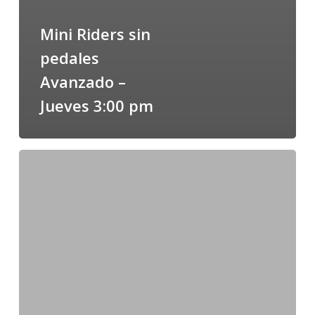
Mini Riders sin
pedales
Avanzado –
Jueves 3:00 pm
Mini
Riders
con
pedales
Avanzado
–
Jueves
3:00
pm