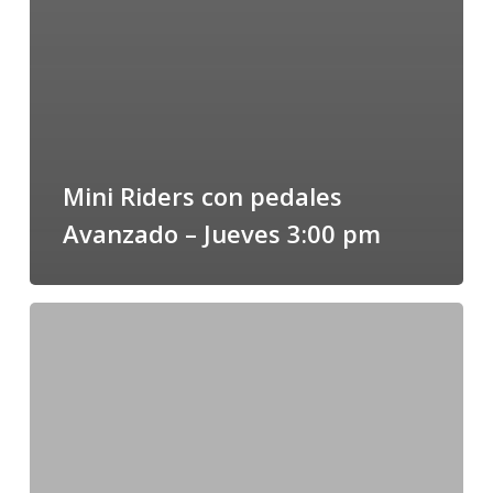
Mini Riders con pedales
Avanzado – Jueves 3:00 pm
Mini
Riders
sin
pedales
Avanzado
–
Miércoles