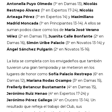
Antonella Puyo Olmedo
(1º en Damas 13),
Nicolás
Restrepo Álvarez
(1º en Expertos 17-24),
Nicolás
Arteaga Pérez
(1º en Expertos 14) y
Maximiliano
Madrid Moncada
(1º en Principiantes 13-14). A ellos se
suman podios clave como los de
María José Verano
Vélez
(2º en Damas 11),
Juanita Calle Bonfante
(2º en
Damas 16),
Simón Uribe Palacio
(3º en Novatos 13-14) y
Ángel Sánchez Pulgarín
(2º en Novatos 15-16).
La lista se completa con los envigadeños que también
tuvieron una gran temporada y se metieron en los
lugares de honor como
Sofía Palacio Restrepo
(6º en
Damas 12),
Mariana Rodas Ocampo
(3º en Damas 15),
Frellerly Betancur Bustamante
(4º en Damas 15),
Jerónimo Ruiz Henao
(4º en Expertos 17-24) y
Jerónimo Pérez Gallego
(4º en Crucero 13-14). Un
resultado que refleja el trabajo del Club, sus